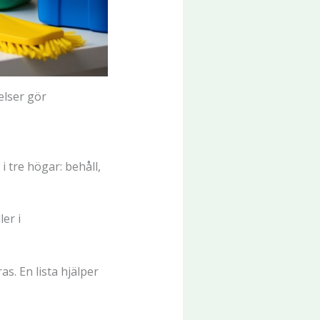
elser gör
 tre högar: behåll,
ler i
s. En lista hjälper