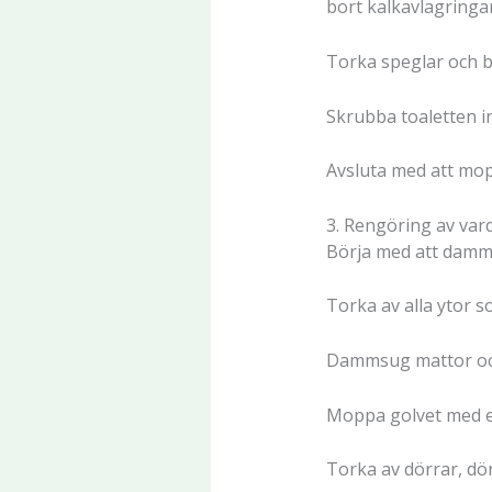
bort kalkavlagringar
Torka speglar och b
Skrubba toaletten i
Avsluta med att mop
3. Rengöring av va
Börja med att damms
Torka av alla ytor s
Dammsug mattor och 
Moppa golvet med en
Torka av dörrar, dö