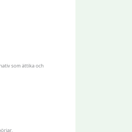
nativ som ättika och
örjar.