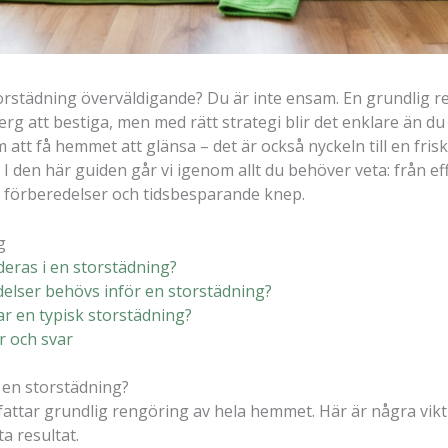
orstädning överväldigande? Du är inte ensam. En grundlig 
rg att bestiga, men med rätt strategi blir det enklare än du
 att få hemmet att glänsa – det är också nyckeln till en fri
I den här guiden går vi igenom allt du behöver veta: från ef
ta förberedelser och tidsbesparande knep.
g
deras i en storstädning?
delser behövs inför en storstädning?
tar en typisk storstädning?
r och svar
i en storstädning?
attar grundlig rengöring av hela hemmet. Här är några vik
a resultat.