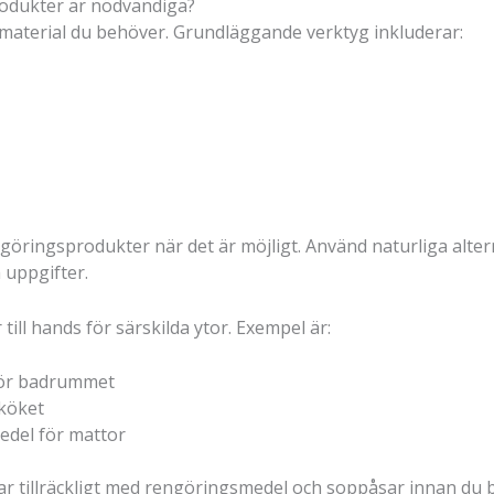
rodukter är nödvändiga?
dmaterial du behöver. Grundläggande verktyg inkluderar:
ngöringsprodukter när det är möjligt. Använd naturliga alter
 uppgifter.
till hands för särskilda ytor. Exempel är:
för badrummet
köket
edel för mattor
har tillräckligt med rengöringsmedel och soppåsar innan du b