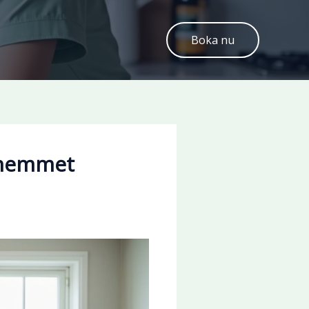
Boka nu
r hemmet