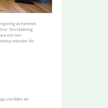
rengöring av hemmet
 tror. Storstädning
skare och mer
fektiva metoder för
tiga områden att