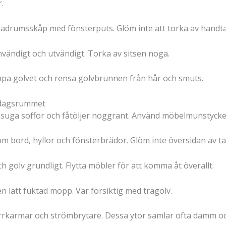
.
adrumsskåp med fönsterputs. Glöm inte att torka av handta
nvändigt och utvändigt. Torka av sitsen noga.
pa golvet och rensa golvbrunnen från hår och smuts.
rdagsrummet
uga soffor och fåtöljer noggrant. Använd möbelmunstycket 
om bord, hyllor och fönsterbrädor. Glöm inte översidan av t
golv grundligt. Flytta möbler för att komma åt överallt.
 lätt fuktad mopp. Var försiktig med trägolv.
rrkarmar och strömbrytare. Dessa ytor samlar ofta damm oc