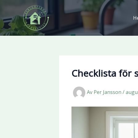
Hoppa
till
H
innehåll
Checklista för 
Av
Per Jansson
/
augus